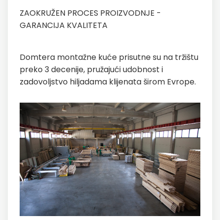
ZAOKRUŽEN PROCES PROIZVODNJE -
GARANCIJA KVALITETA
Domtera montažne kuće prisutne su na tržištu
preko 3 decenije, pružajući udobnost i
zadovoljstvo hiljadama klijenata širom Evrope.