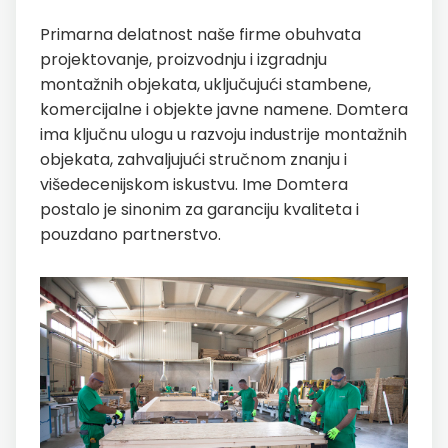
Primarna delatnost naše firme obuhvata
projektovanje, proizvodnju i izgradnju
montažnih objekata, uključujući stambene,
komercijalne i objekte javne namene. Domtera
ima ključnu ulogu u razvoju industrije montažnih
objekata, zahvaljujući stručnom znanju i
višedecenijskom iskustvu. Ime Domtera
postalo je sinonim za garanciju kvaliteta i
pouzdano partnerstvo.