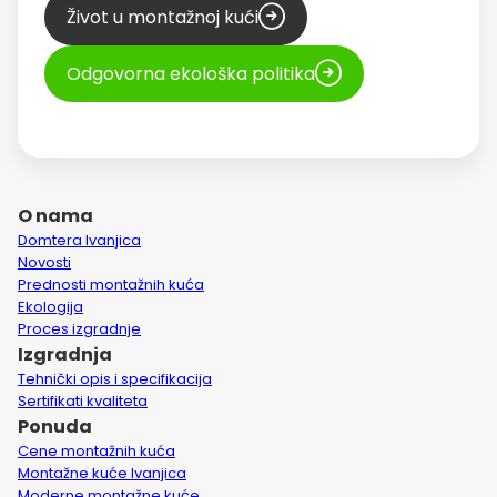
Život u montažnoj kući
Odgovorna ekološka politika
O nama
Domtera Ivanjica
Novosti
Prednosti montažnih kuća
Ekologija
Proces izgradnje
Izgradnja
Tehnički opis i specifikacija
Sertifikati kvaliteta
Ponuda
Cene montažnih kuća
Montažne kuće Ivanjica
Moderne montažne kuće