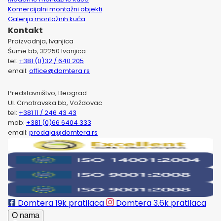
Komercijalni montažni objekti
Galerija montažnih kuća
Kontakt
Proizvodnja, Ivanjica
Šume bb, 32250 Ivanjica
tel:
+381 (0)32 / 640 205
email:
office@domtera.rs
Predstavništvo, Beograd
Ul. Crnotravska bb, Voždovac
tel:
+381 11 / 246 43 43
mob:
+381 (0)66 6404 333
email:
prodaja@domtera.rs
Domtera
19k pratilaca
Domtera
3.6k pratilaca
O nama