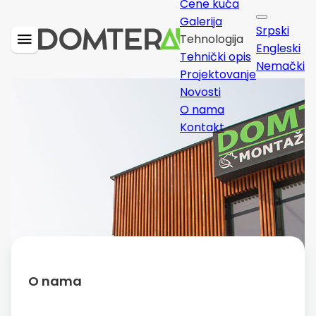
Cene kuća
Galerija
Srpski
Tehnologija
Engleski
Tehnički opis
Nemački
Projektovanje
Novosti
O nama
Kontakt
O nama