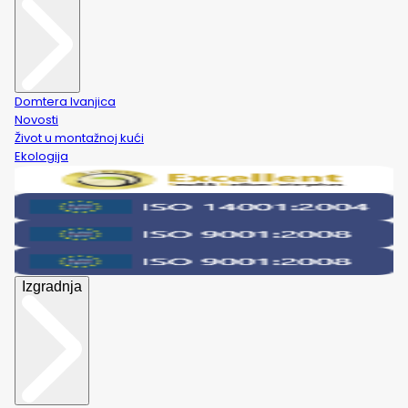
Domtera Ivanjica
Novosti
Život u montažnoj kući
Ekologija
Izgradnja