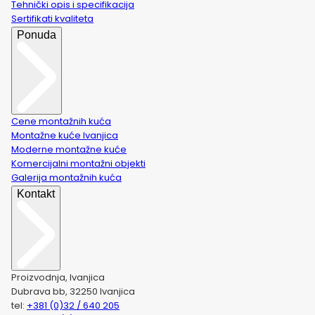
Tehnički opis i specifikacija
Sertifikati kvaliteta
Ponuda
Cene montažnih kuća
Montažne kuće Ivanjica
Moderne montažne kuće
Komercijalni montažni objekti
Galerija montažnih kuća
Kontakt
Proizvodnja, Ivanjica
Dubrava bb, 32250 Ivanjica
tel:
+381 (0)32 / 640 205