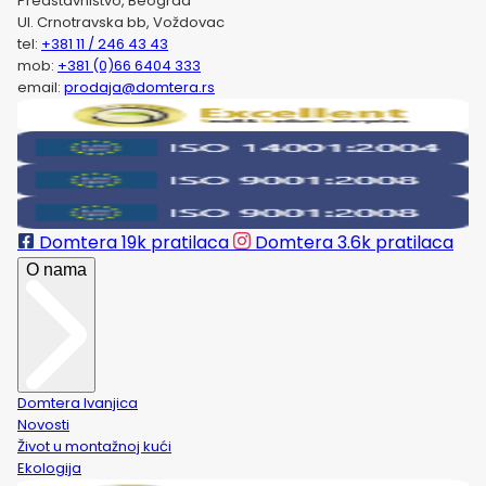
Predstavništvo, Beograd
Ul. Crnotravska bb, Voždovac
tel:
+381 11 / 246 43 43
mob:
+381 (0)66 6404 333
email:
prodaja@domtera.rs
Domtera
19k pratilaca
Domtera
3.6k pratilaca
O nama
Domtera Ivanjica
Novosti
Život u montažnoj kući
Ekologija