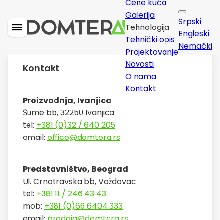
Cene kuća
Galerija
Srpski
Tehnologija
Engleski
Tehnički opis
Nemački
Projektovanje
Novosti
Kontakt
O nama
Kontakt
Proizvodnja, Ivanjica
Šume bb, 32250 Ivanjica
tel:
+381 (0)32 / 640 205
email:
office@domtera.rs
Predstavništvo, Beograd
Ul. Crnotravska bb, Voždovac
tel:
+381 11 / 246 43 43
mob:
+381 (0)66 6404 333
email:
prodaja@domtera.rs