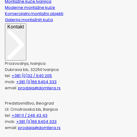
Montažne kuće Ivanjica
Moderne montažne kuće
Komercijalni montažni objekti
Galerija montažnih kuća
Kontakt
Proizvodnja, Ivanjica
Dubrava bb, 32250 Ivanjica
tel:
+381 (0)32 / 640 205
mob:
+381 (0)66 6404 333
email:
prodaja@domtera.rs
Predstavništvo, Beograd
Ul. Crnotravska bb, Banjica
tel:
+381 11 / 246 43 43
mob:
+381 (0)66 6404 333
email:
prodaja@domtera.rs