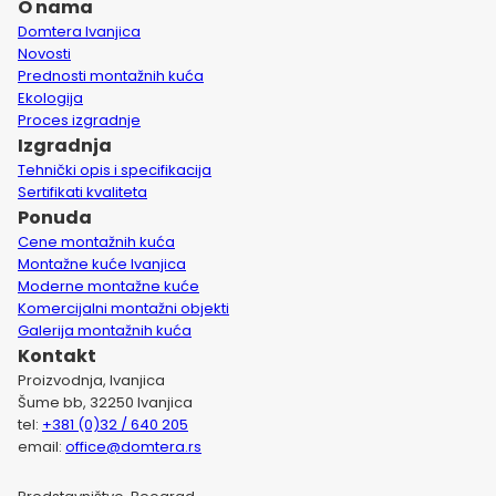
O nama
Domtera Ivanjica
Novosti
Prednosti montažnih kuća
Ekologija
Proces izgradnje
Izgradnja
Tehnički opis i specifikacija
Sertifikati kvaliteta
Ponuda
Cene montažnih kuća
Montažne kuće Ivanjica
Moderne montažne kuće
Komercijalni montažni objekti
Galerija montažnih kuća
Kontakt
Proizvodnja, Ivanjica
Šume bb, 32250 Ivanjica
tel:
+381 (0)32 / 640 205
email:
office@domtera.rs