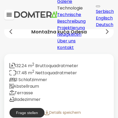
Galerie
Technologie
Serbisch
Technische
Englisch
Beschreibung
Deutsch
Projektierung
Montažna kuća Odesa
Neuigkeiten
Über uns
Kontakt
2
132.24 m
Bruttoquadratmeter
2
117.48 m
Nettoquadratmeter
3 Schlafzimmer
Abstellraum
Terrasse
Badezimmer
Details speichern
Frage stellen