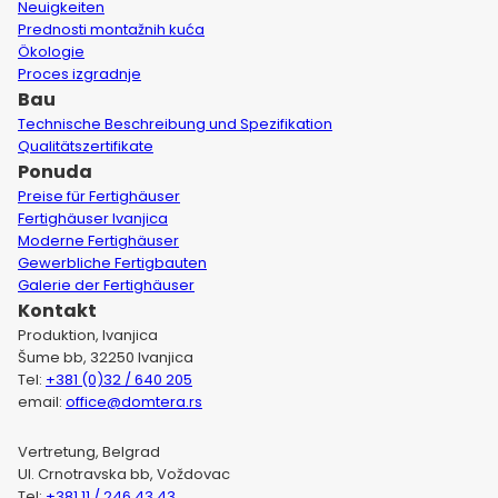
Neuigkeiten
Prednosti montažnih kuća
Ökologie
Proces izgradnje
Bau
Technische Beschreibung und Spezifikation
Qualitätszertifikate
Ponuda
Preise für Fertighäuser
Fertighäuser Ivanjica
Moderne Fertighäuser
Gewerbliche Fertigbauten
Galerie der Fertighäuser
Kontakt
Produktion, Ivanjica
Šume bb, 32250 Ivanjica
Tel:
+381 (0)32 / 640 205
email:
office@domtera.rs
Vertretung, Belgrad
Ul. Crnotravska bb, Voždovac
Tel:
+381 11 / 246 43 43