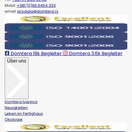
Mobil:
+381 (0)66 6404 333
email:
prodaja@domtera.rs
Domtera
19k Begleiter
Domtera
3.6k Begleiter
Über uns
Domtera Ivanjica
Neuigkeiten
Leben im Fertighaus
Ökologie