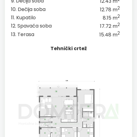
9. Dečija soba
12.43 m
2
10. Dečija soba
12.78 m
2
11. Kupatilo
8.15 m
2
12. Spavaća soba
17.72 m
2
13. Terasa
15.48 m
Tehnički crtež