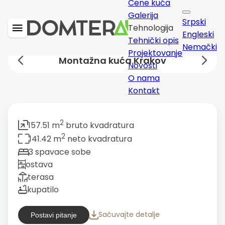
Cene kuća
Galerija
Srpski
Tehnologija
Engleski
Tehnički opis
Nemački
Projektovanje
Montažna kuća Krakov
Novosti
O nama
Kontakt
2
157.51 m
bruto kvadratura
2
141.42 m
neto kvadratura
3 spavace sobe
ostava
terasa
kupatilo
Sačuvajte detalje
Postavi pitanje