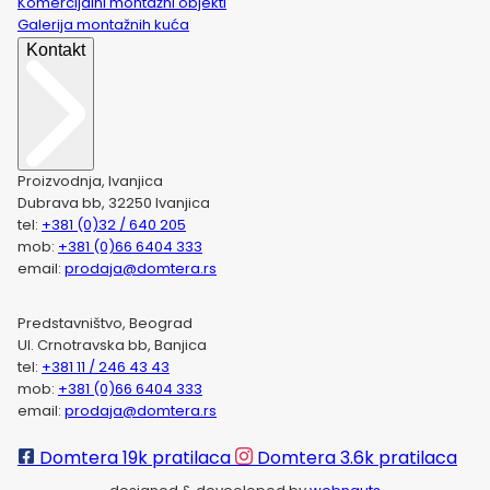
Komercijalni montažni objekti
Galerija montažnih kuća
Kontakt
Proizvodnja, Ivanjica
Dubrava bb, 32250 Ivanjica
tel:
+381 (0)32 / 640 205
mob:
+381 (0)66 6404 333
email:
prodaja@domtera.rs
Predstavništvo, Beograd
Ul. Crnotravska bb, Banjica
tel:
+381 11 / 246 43 43
mob:
+381 (0)66 6404 333
email:
prodaja@domtera.rs
Domtera
19k pratilaca
Domtera
3.6k pratilaca