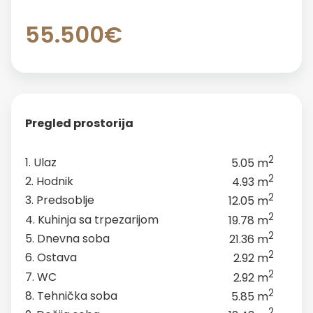
55.500€
Pregled prostorija
2
1. Ulaz
5.05 m
2
2. Hodnik
4.93 m
2
3. Predsoblje
12.05 m
2
4. Kuhinja sa trpezarijom
19.78 m
2
5. Dnevna soba
21.36 m
2
6. Ostava
2.92 m
2
7. WC
2.92 m
2
8. Tehnička soba
5.85 m
2