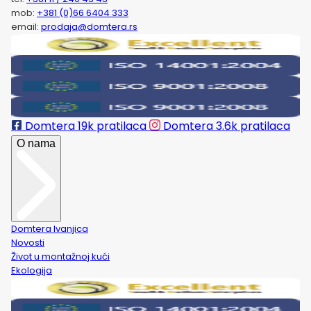
mob:
+381 (0)66 6404 333
email:
prodaja@domtera.rs
Domtera
19k pratilaca
Domtera
3.6k pratilaca
O nama
Domtera Ivanjica
Novosti
Život u montažnoj kući
Ekologija