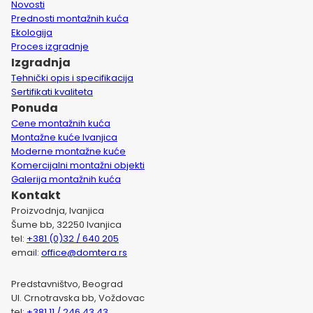
Novosti
Prednosti montažnih kuća
Ekologija
Proces izgradnje
Izgradnja
Tehnički opis i specifikacija
Sertifikati kvaliteta
Ponuda
Cene montažnih kuća
Montažne kuće Ivanjica
Moderne montažne kuće
Komercijalni montažni objekti
Galerija montažnih kuća
Kontakt
Proizvodnja, Ivanjica
Šume bb, 32250 Ivanjica
tel:
+381 (0)32 / 640 205
email:
office@domtera.rs
Predstavništvo, Beograd
Ul. Crnotravska bb, Voždovac
tel:
+381 11 / 246 43 43